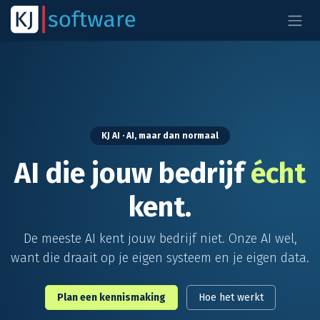
Overslaan naar inhoud
KJ AI · AI, maar dan normaal
AI die jouw bedrijf
écht
kent.
De meeste AI kent jouw bedrijf niet. Onze AI wel,
want die draait op je eigen systeem en je eigen data.
Plan een kennismaking
Hoe het werkt