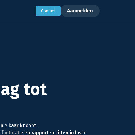
rhalen
Support
Aanmelden
​Contact
ag tot
an elkaar knoopt.
 facturatie en rapporten zitten in losse