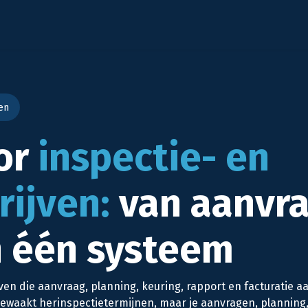
AI
Diensten
Oplossingen
Branches
Succesve
en
or
inspectie- en
ijven:
van aanvra
in één systeem
ven die aanvraag, planning, keuring, rapport en facturatie a
n bewaakt herinspectietermijnen, maar je aanvragen, planning,