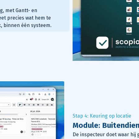
g, met Gantt- en
eet precies wat hem te
jk, binnen één systeem.
Stap 4: Keuring op locatie
Module: Buitendie
De inspecteur doet waar hij g