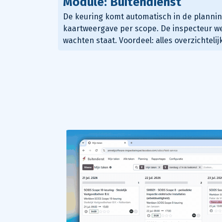
Module: Buitendienst
De keuring komt automatisch in
de plannin
kaartweergave per scope
. De inspecteur w
wachten staat. Voordeel: alles overzichteli