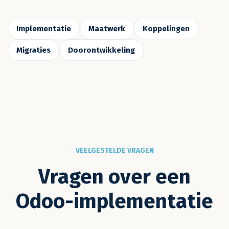
ALLES ONDER ÉÉN DAK
Odoo partner in Nederland
voor implementatie, maatwerk
en doorontwikkeling
Sommige bedrijven willen een standaard Odoo-pakket.
De meeste hebben processen die net even anders lopen.
Daarom bieden we alles onder één dak, met eigen
Nederlandse developers die gewoon bij ons op kantoor in
Veghel zitten. Geen tussenpersonen, geen vertraging.