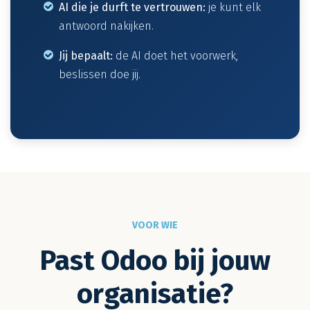
AI die je durft te vertrouwen:
je kunt elk
antwoord nakijken.
Jij bepaalt:
de AI doet het voorwerk,
beslissen doe jij.
VOOR WIE
Past Odoo bij jouw
organisatie?