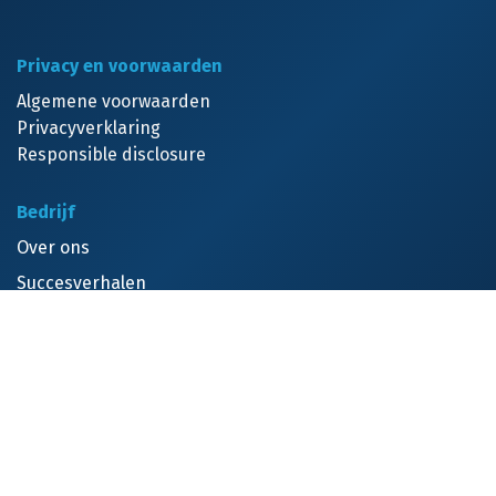
Bekijk onze reviews →
Adres
Lage Landstraat 8
5462 GJ Veghel
Nederland
0413 - 74 74 74
KVK: 65345614
Silver partner