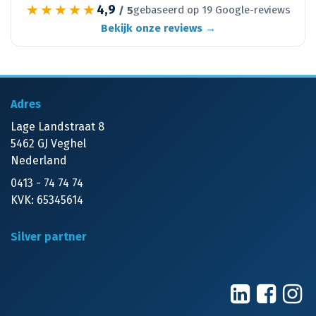
Hoe lang duurt een Odoo-implementatie?
Wat zit er in de vaste prijs?
Werken jullie ook voor een vaste prijs bij
maatwerk?
Kunnen we overstappen vanuit ons huidige
systeem?
★★★★★
4,9
gebaseerd op 19 Google-reviews
/ 5