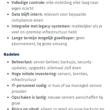
Volledige controle:
elke instelling, elke laag naar
eigen inzicht
Data blijft intern:
relevant voor bepaalde
compliance-eisen
Integratie met legacy-systemen:
makkelijker als je
veel on-premise-infrastructuur hebt
Lange termijn mogelijk goedkoper:
geen
abonnement, bij grote omvang
Nadelen
Beheerlast:
server-beheer, backups, security-
updates, upgrades: allemaal zelf doen
Hoge initiele investering:
servers, licenties,
infrastructuur
IT-personeel nodig:
in huis of via managed service
provider
Opschalen is lastig:
nieuwe servers aanschaffen bij
groei
Risico op uitval:
alleen zo goed als jouw backups en