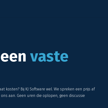
AI
Diensten
Oplossingen
Branches
Succesve
 een
vaste
t kosten? Bij KJ Software wel. We spreken een prijs af
 ons aan. Geen uren die oplopen, geen discussie