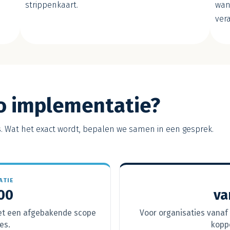
strippenkaart.
wan
vera
o implementatie?
js. Wat het exact wordt, bepalen we samen in een gesprek.
ATIE
000
va
met een afgebakende scope
Voor organisaties vanaf
es.
kopp