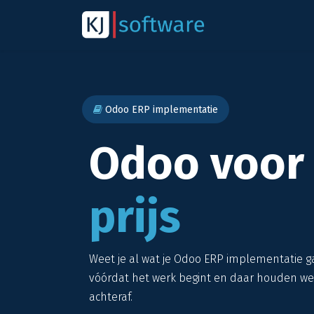
Overslaan naar inhoud
Over
Odoo
Odoo ERP implementatie
Odoo voor
prijs
Weet je al wat je Odoo ERP implementatie gaa
vóórdat het werk begint en daar houden we
achteraf.