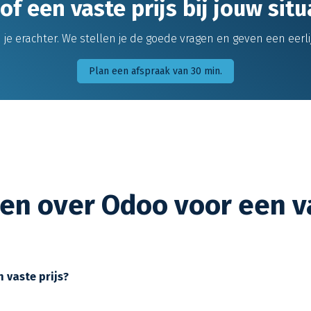
 of een vaste prijs bij jouw sit
 erachter. We stellen je de goede vragen en geven een eerlijk
Plan een afspraak van 30 min.
en over Odoo voor een va
 vaste prijs?