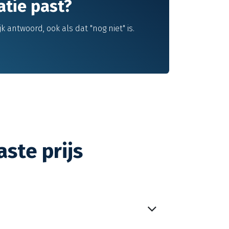
uatie past?
 antwoord, ook als dat "nog niet" is.
ste prijs