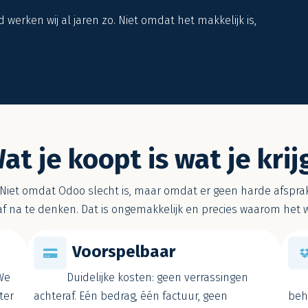
d werken wij al jaren zo. Niet omdat het makkelijk is,
at je koopt is wat je krij
iet omdat Odoo slecht is, maar omdat er geen harde afsprake
af na te denken. Dat is ongemakkelijk en precies waarom het w
Voorspelbaar
 We
Duidelijke kosten: geen verrassingen
ater
achteraf. Eén bedrag, één factuur, geen
beh