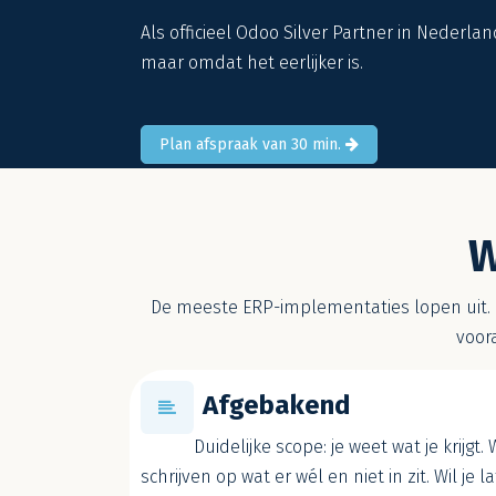
Als officieel Odoo Silver Partner in Nederlan
maar omdat het eerlijker is.
Plan afspraak van 30 min.
W
De meeste ERP-implementaties lopen uit. N
voor
Afgebakend
Duidelijke scope: je weet wat je krijgt.
schrijven op wat er wél en niet in zit. Wil je l