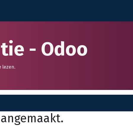
AI
Diensten
Oplossingen
Branches
Succesve
ie - Odoo
e lezen.
aangemaakt.