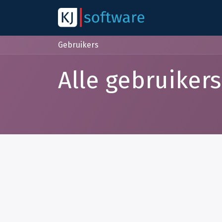
Overslaan naar inhoud
Over
Odoo
Gebruikers
Alle gebruikers