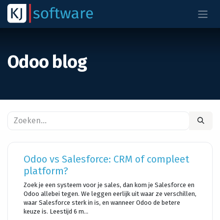
Overslaan naar inhoud
Odoo blog
Odoo vs Salesforce: CRM of compleet
platform?
Zoek je een systeem voor je sales, dan kom je Salesforce en
Odoo allebei tegen. We leggen eerlijk uit waar ze verschillen,
waar Salesforce sterk in is, en wanneer Odoo de betere
keuze is. Leestijd 6 m...