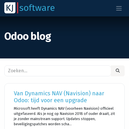
Overslaan naar inhoud
Odoo blog
Van Dynamics NAV (Navision) naar
Odoo: tijd voor een upgrade
Microsoft heeft Dynamics NAV (voorheen Navision) officieel
uitgefaseerd. Als je nog op Navision 2018 of ouder draait, zit
je zonder mainstream support. Updates stoppen,
beveiligingspatches worden scha...