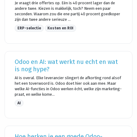
Je vraagt drie offertes op. Eén is 40 procent lager dan de
andere twee. Kiezen is makkelijk, toch? Neem een paar
seconden. Waarom zou die ene partij 40 procent goedkoper
zijn dan twee andere serieuze ...
ERP-selectie
Kosten en ROI
Odoo en AI: wat werkt nu echt en wat
is nog hype?
AI is overal. Elke leverancier slingert de afkorting rond alsof
het een toverwoord is. Odoo doet hier ook aan mee. Maar
welke AI-functies in Odoo werken écht, welke zijn marketing-
praat, en welke kome...
AI
Hoe herken je een goede Odoo-